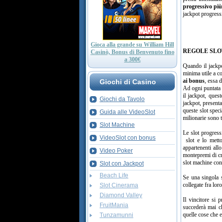
progressivo più
jackpot progressi
Gioca alla grande su William Hill
REGOLE SLO
Casinò, Bonus di Benvenuto fino
a 300€
Quando il jackpo
minima utile a c
ai bonus
, essa 
Giochi di Casino
Ad ogni puntata 
il jackpot, ques
Giochi da Tavolo
jackpot, presenta
queste
slot speci
Guida alle VideoSlot
milionarie sono t
Slot Machine
Le slot progress
VideoSlot con bonus
slot e lo metto
appartenenti all
Video Poker
montepremi di cr
slot machine con
Slot con Jackpot
Beach Life
Se una singola s
collegate fra loro
Slot Cinerama
Diamond Valley
Il vincitore si 
FruitMania
succederà mai ch
quelle cose che
Tunzamunni