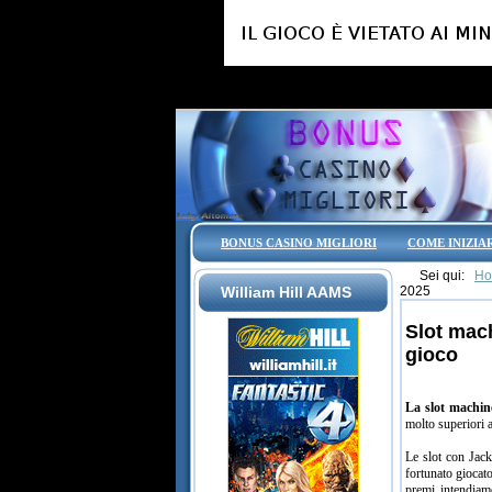
BONUS CASINO MIGLIORI
COME INIZIA
Sei qui:
H
William Hill AAMS
2025
Slot mach
gioco
La slot machin
molto superiori 
Le slot con Jack
fortunato giocato
premi intendiam