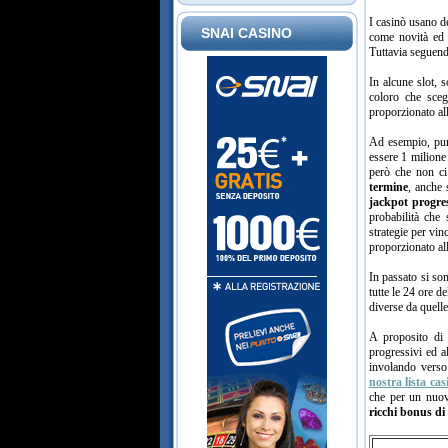
I casinò usano de
SNAI CASINO
come novità ed e
Tuttavia seguend
In alcune slot, 
coloro che sceg
proporzionato all
Ad esempio, punt
essere 1 milione 
però che non ci
termine
, anche 
jackpot progres
probabilità che
strategie per vin
proporzionato all
In passato si so
tutte le 24 ore d
diverse da quelle
A proposito di 
progressivi ed a
involando verso
nostra lista cas
che per un nuovo
ricchi bonus d