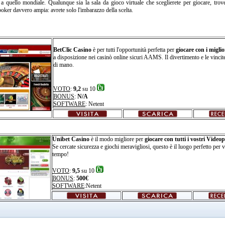
quello mondiale. Qualunque sia la sala da gioco virtuale che sceglierete per giocare, trov
ker davvero ampia: avrete solo l'imbarazzo della scelta.
BetClic Casino
è per tutti l'opportunità perfetta per
giocare con i migli
a disposizione nei casinò online sicuri AAMS. Il divertimento e le vincit
di mano.
VOTO
:
9,2
su 10
BONUS
:
N/A
SOFTWARE
: Netent
Unibet Casino
è il modo migliore per
giocare con tutti i vostri Videop
Se cercate sicurezza e giochi meravigliosi, questo è il luogo perfetto per 
tempo!
VOTO
:
9,5
su 10
BONUS
:
500€
SOFTWARE
:Netent