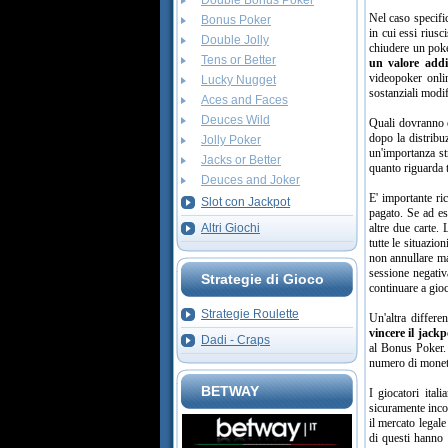
Double Bonus Poker
Nel caso specifi
Bonus Poker
in cui essi riusc
Double Jolly
chiudere un poke
Tens or Better
un valore addi
videopoker onlin
Lucky Nugget
sostanziali modif
Aces and Faces
Deuces Wild
Quali dovranno e
dopo la distribu
Jolly Poker
un'importanza st
Jacks or Better
quanto riguarda t
Deuces and Joker
E' importante ri
Slot con Jackpot
pagato. Se ad es
altre due carte.
Altri Giochi
tutte le situazio
non annullare ma
sessione negativ
Strategie di Gioco
continuare a gioc
Strategie Roulette
Un'altra differe
vincere il jackp
Dadi - Craps
al Bonus Poker. 
numero di monete 
BETWAY
I giocatori ital
sicuramente incon
il mercato legale
di questi hanno 