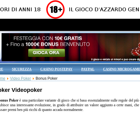
RE
SICUREZZA
CASINO POSTEPAY
PAYPAL
CASINO MICROGAM
ome
Video Poker
Bonus Poker
ker Videopoker
Bonus Poker
è una particolare
variante di gioco che si basa essenzialmente sulle regole del più 
ubisce una interessante evoluzione, in grado di attribuire un valore aggiunto a certe mani, che
assare premi ben più ricchi di quanto accada normalmente.