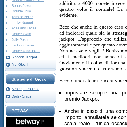
Double Bonus Poker
addirittura 4000 monete invece 
Bonus Poker
quattro volte il normale! La
Double Jolly
evidente.
Tens or Better
Lucky Nugget
Ecco che anche in questo caso en
Aces and Faces
ad indicarci quale sia la
strate
Deuces Wild
jackpot. L'approccio che utiliz
Jolly Poker
aggiustamenti e per questo dovre
Jacks or Better
Non ne avete voglia? Benissimo!
Deuces and Joker
ed i mediocri non sono di ce
Slot con Jackpot
Ovviamente il colpo di fortuna
Altri Giochi
giocatori vincenti, ci riferiamo 
Strategie di Gioco
Ecco quindi alcuni trucchi vince
Strategie Roulette
Impostare sempre una pu
Dadi - Craps
premio Jackpot
Anche in caso di una comb
BETWAY
importo, annullatela se con
scala reale. L'unica occas