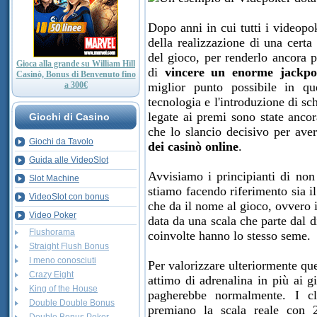
Dopo anni in cui tutti i videop
della realizzazione di una cert
del gioco, per renderlo ancora pi
Gioca alla grande su William Hill
di
vincere un enorme jackpo
Casinò, Bonus di Benvenuto fino
miglior punto possibile in qu
a 300€
tecnologia e l'introduzione di sch
legate ai premi sono state anco
Giochi di Casino
che lo slancio decisivo per aver
Giochi da Tavolo
dei casinò online
.
Guida alle VideoSlot
Avvisiamo i principianti di non 
Slot Machine
stiamo facendo riferimento sia i
VideoSlot con bonus
che da il nome al gioco, ovvero 
Video Poker
data da una scala che parte dal di
Flushorama
coinvolte hanno lo stesso seme.
Straight Flush Bonus
I meno conosciuti
Per valorizzare ulteriormente qu
Crazy Eight
attimo di adrenalina in più ai gi
King of the House
pagherebbe normalmente. I c
Double Double Bonus
premiano la scala reale con 