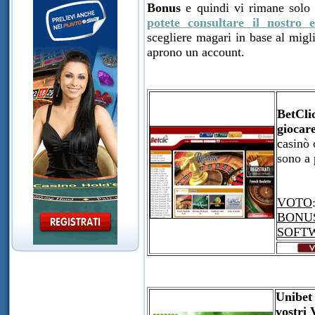
Bonus
e quindi vi rimane solo l
potete consultare il nostro
scegliere magari in base al migl
aprono un account.
BetCli
giocar
casinò 
sono a 
VOTO
BONU
SOFT
Unibet
vostri 