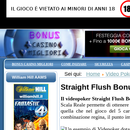
BONUS CASINO MIGLIORI
COME INIZIARE
SICUREZZA
CASI
Sei qui:
Home
Video Pok
William Hill AAMS
Straight Flush Bon
Il videopoker Straight Flush B
Scala Reale permette di ottenere 
quella che nel gioco del 5 car
combinazione regina, il punto im