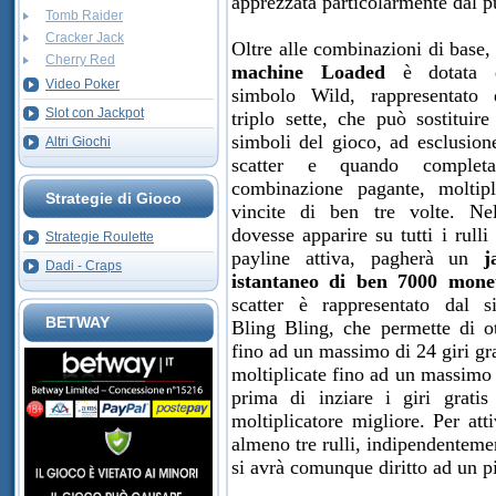
apprezzata particolarmente dal p
Tomb Raider
Cracker Jack
Oltre alle combinazioni di base,
Cherry Red
machine Loaded
è dotata 
Video Poker
simbolo Wild, rappresentato
Slot con Jackpot
triplo sette, che può sostituire 
simboli del gioco, ad esclusion
Altri Giochi
scatter e quando complet
combinazione pagante, moltipl
Strategie di Gioco
vincite di ben tre volte. Ne
dovesse apparire su tutti i rulli
Strategie Roulette
payline attiva, pagherà un
j
Dadi - Craps
istantaneo di ben 7000 mone
scatter è rappresentato dal s
BETWAY
Bling Bling, che permette di o
fino ad un massimo di 24 giri gra
moltiplicate fino ad un massimo d
prima di inziare i giri grat
moltiplicatore migliore. Per att
almeno tre rulli, indipendentemen
si avrà comunque diritto ad un p