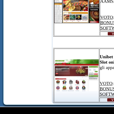
AAMS
VOTO
BONU
SOFT
Unibet
Slot on
gli app
VOTO
BONU
SOFT