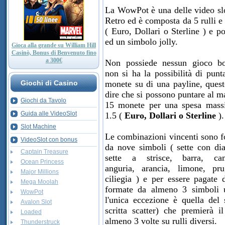
La WowPot è una delle video slo
Retro ed è composta da 5 rulli e 
( Euro, Dollari o Sterline ) e p
ed un simbolo jolly.
Gioca alla grande su William Hill
Casinò, Bonus di Benvenuto fino
a 300€
Non possiede nessun gioco b
non si ha la possibilità di punt
monete su di una payline, ques
Giochi di Casino
dire che si possono puntare al 
Giochi da Tavolo
15 monete per una spesa mass
Guida alle VideoSlot
1.5 (
Euro, Dollari o Sterline
).
Slot Machine
Le combinazioni vincenti sono 
VideoSlot con bonus
da nove simboli ( sette con di
Captain Treasure
sette a strisce, barra, ca
Ocean Princess
anguria, arancia, limone, pr
Major Millions
ciliegia ) e per essere pagate
Mega Moolah
formate da almeno 3 simboli u
WowPot
l'unica eccezione è quella del
Avalon Slot
scritta scatter) che premierà i
Loaded
almeno 3 volte su rulli diversi.
Thunderstruck