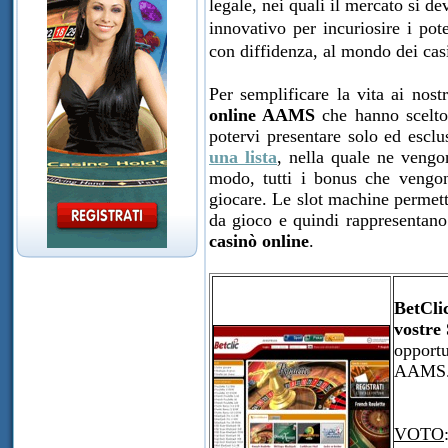
legale, nei quali il mercato si d
innovativo per incuriosire i pot
con diffidenza, al mondo dei cas
Per semplificare la vita ai nostr
online AAMS
che hanno scelto 
potervi presentare solo ed esclu
una lista
, nella quale ne vengon
modo, tutti i bonus che vengon
giocare. Le slot machine permetto
da gioco e quindi rappresentano
casinò online
.
BetCli
vostre 
opportu
AAMS
VOTO