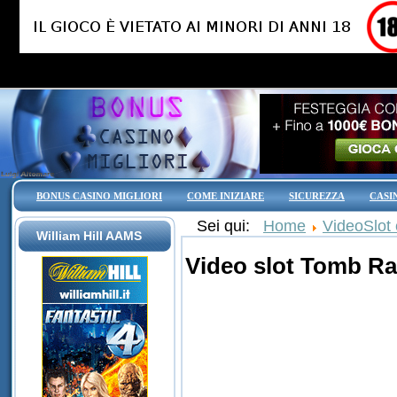
BONUS CASINO MIGLIORI
COME INIZIARE
SICUREZZA
CASI
Sei qui:
Home
VideoSlot
William Hill AAMS
Video slot Tomb Ra