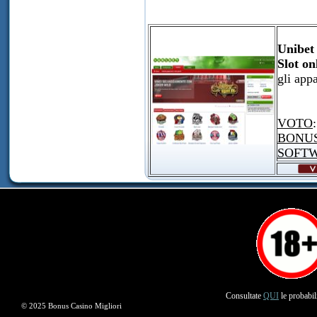
Unibet
Slot on
gli app
VOTO
BONU
SOFT
Consultate
QUI
le probabil
© 2025 Bonus Casino Migliori